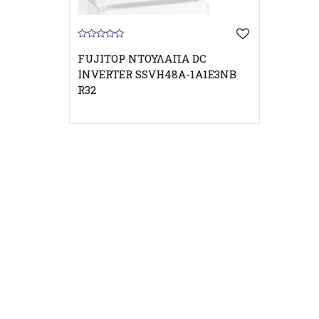
0
o
FUJITOP ΝΤΟΥΛΆΠΑ DC
u
INVERTER SSVH48A-1A1E3NΒ
t
o
R32
f
5