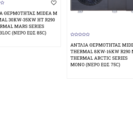
Α ΘΕΡΜΌΤΗΤΑΣ MIDEA M
AL 30KW-35KW HT R290
RMAL MARS SERIES
LOC (ΝΕΡΌ ΈΩΣ 85C)
0
o
ΑΝΤΛΊΑ ΘΕΡΜΌΤΗΤΑΣ MID
u
THERMAL 8KW-16KW R290
t
o
THERMAL ARCTIC SERIES
f
5
MONO (ΝΕΡΌ ΈΩΣ 75C)