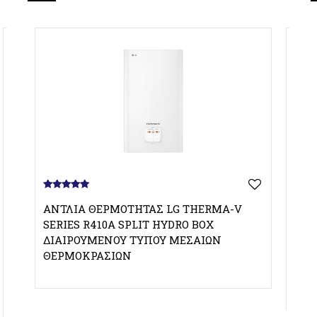
5.00
out of 5
ΑΝΤΛΊΑ ΘΕΡΜΌΤΗΤΑΣ LG THERMA-V
SERIES R410A SPLIT HYDRO BOX
ΔΙΑΙΡΟΎΜΕΝΟΥ ΤΎΠΟΥ ΜΕΣΑΊΩΝ
ΘΕΡΜΟΚΡΑΣΙΏΝ