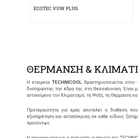
0
o
ECOTEC VUW PLUS
u
t
o
f
5
ΘΕΡΜΑΝΣΗ & ΚΛΙΜΑΤΙ
Η εταιρεία
TECHNICOOL
δραστηριοποιείται στον
διατηρώντας την έδρα της στη Θεσσαλονίκη. Είναι μ
αντικείμενο τον Κλιματισμό, τη Ψύξη, τη Θέρμανση κα
Προτεραιότητα για εμάς αποτελεί η διάθεση ποι
εξυπηρέτηση και ανταπόκριση σε κάθε είδους ζήτη
προϊόντων.
Η τεχνογνωσία και η πολυετής εμπειρία της TECHNI