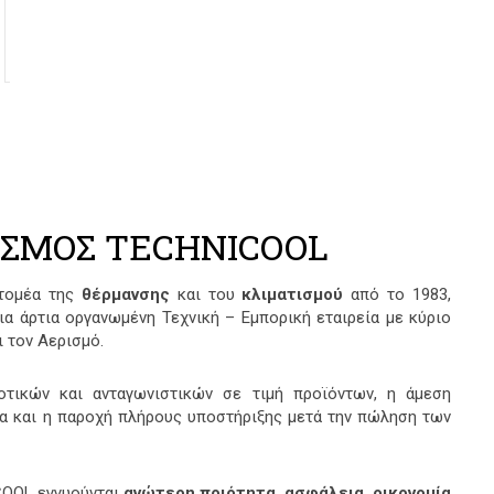
0
0
0
o
o
o
ECOTEC VUW PRO
ECOTEC 
ECO
u
u
u
t
t
t
o
o
o
f
f
f
5
5
5
ΣΜΟΣ TECHNICOOL
 τομέα της
θέρμανσης
και του
κλιματισμού
από το 1983,
ια άρτια οργανωμένη Τεχνική – Εμπορική εταιρεία με κύριο
ι τον Αερισμό.
οτικών και ανταγωνιστικών σε τιμή προϊόντων, η άμεση
μα και η παροχή πλήρους υποστήριξης μετά την πώληση των
COOL εγγυούνται
ανώτερη ποιότητα, ασφάλεια, οικονομία