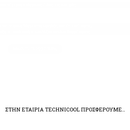
οικονόμηση ενέργειας όλες τις εποχές
ο οικονομική θέρμανση υψηλής αποδοτικότητας,
ύξη το καλοκαίρι, επιλέξτε αντλία θερμότητας.
ΜΆΘΕΤΕ ΠΕΡΙΣΣΌΤΕΡΑ
ΣΤΗΝ ΕΤΑΙΡΊΑ TECHNICOOL ΠΡΟΣΦΈΡΟΥΜΕ…