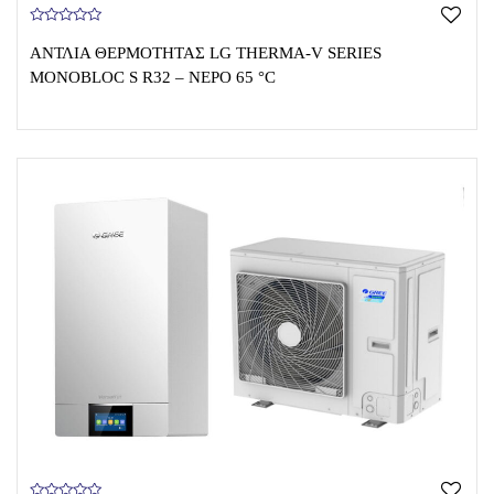
0
o
ΑΝΤΛΊΑ ΘΕΡΜΌΤΗΤΑΣ LG THERMA-V SERIES
u
t
MONOBLOC S R32 – NΕΡΟ 65 °C
o
f
5