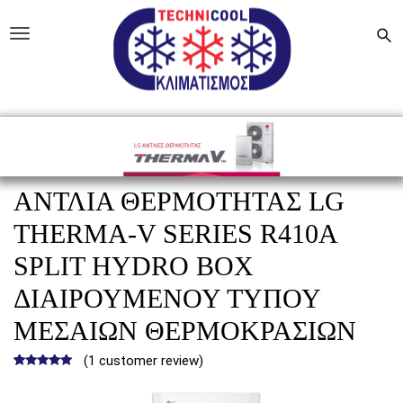
Skip to main content
Technicool
Toggle navigation
ΑΝΤΛΊΑ ΘΕΡΜΌΤΗΤΑΣ LG
THERMA-V SERIES R410A
SPLIT HYDRO BOX
ΔΙΑΙΡΟΎΜΕΝΟΥ ΤΎΠΟΥ
ΜΕΣΑΊΩΝ ΘΕΡΜΟΚΡΑΣΙΏΝ
(
1
customer review)
5.00
5
1
out of
based on
customer