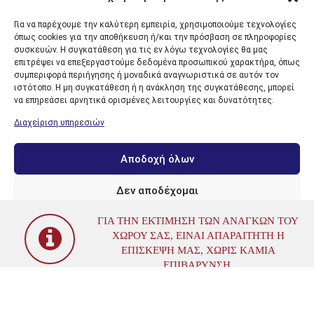
t
COMBI ΜΕΣΑΊΩΝ ΘΕΡΜΟΚΡΑΣΙΏΝ (ΝΕΡΌ ΈΩΣ 65C)
o
ΔΙΑΙΡΟΎΜΕΝΟΥ ΤΎΠΟΥ
f
Για να παρέχουμε την καλύτερη εμπειρία, χρησιμοποιούμε τεχνολογίες
5
όπως cookies για την αποθήκευση ή/και την πρόσβαση σε πληροφορίες
συσκευών. Η συγκατάθεση για τις εν λόγω τεχνολογίες θα μας
επιτρέψει να επεξεργαστούμε δεδομένα προσωπικού χαρακτήρα, όπως
συμπεριφορά περιήγησης ή μοναδικά αναγνωριστικά σε αυτόν τον
ιστότοπο. Η μη συγκατάθεση ή η ανάκληση της συγκατάθεσης, μπορεί
να επηρεάσει αρνητικά ορισμένες λειτουργίες και δυνατότητες.
TECHNICOOL ENERGY
Διαχείριση υπηρεσιών
Αποδοχή όλων
Instagram has returned invalid data.
Δεν αποδέχομαι
ΓΙΑ ΤΗΝ ΕΚΤΊΜΗΣΗ ΤΩΝ ΑΝΑΓΚΏΝ ΤΟΥ
Προβολή προτιμήσεων
ΧΏΡΟΥ ΣΑΣ, ΕΊΝΑΙ ΑΠΑΡΑΊΤΗΤΗ Η
ΕΠΊΣΚΕΨΗ ΜΑΣ, ΧΩΡΊΣ ΚΑΜΊΑ
Πολιτική Προστασίας
ΕΠΙΒΆΡΥΝΣΗ.