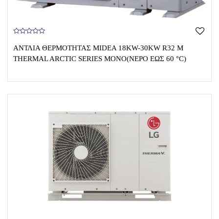
0
o
ΑΝΤΛΊΑ ΘΕΡΜΌΤΗΤΑΣ MIDEA 18KW-30KW R32 M
u
t
THERMAL ARCTIC SERIES MONO(ΝΕΡΌ ΈΩΣ 60 °C)
o
f
5