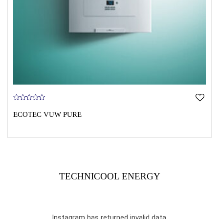
0
o
ECOTEC VUW PURE
u
t
o
f
5
TECHNICOOL ENERGY
Instagram has returned invalid data.