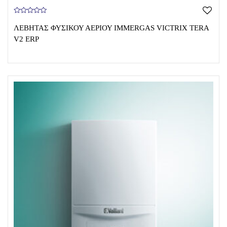
0
o
ΛΕΒΗΤΑΣ ΦΥΣΙΚΟΥ ΑΕΡΙΟΥ IMMERGAS VICTRIX TERA
u
t
V2 ERP
o
f
5