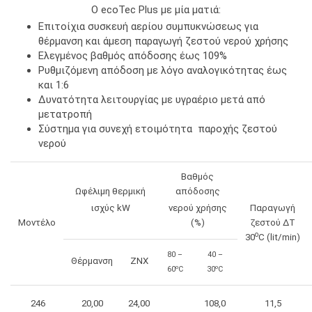
Ο ecoTec Plus με μία ματιά:
Επιτοίχια συσκευή αερίου συμπυκνώσεως για
θέρμανση και άμεση παραγωγή ζεστού νερού χρήσης
Ελεγμένος βαθμός απόδοσης έως 109%
Ρυθμιζόμενη απόδοση με λόγο αναλογικότητας έως
και 1:6
Δυνατότητα λειτουργίας με υγραέριο μετά από
μετατροπή
Σύστημα για συνεχή ετοιμότητα παροχής ζεστού
νερού
Βαθμός
Ωφέλιμη θερμική
απόδοσης
ισχύς kW
νερού χρήσης
Παραγωγή
Μοντέλο
(%)
ζεστού ΔΤ
o
30
C
(lit/min)
80 –
40 –
Θέρμανση
ZNX
ο
ο
60
C
30
C
246
20,00
24,00
108,0
11,5