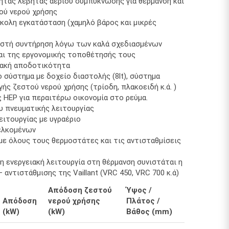
ητας λέβητας αερίου συμπύκνωσης για θέρμανση και
ού νερού χρήσης
εύκολη εγκατάσταση (χαμηλό βάρος και μικρές
ωστή συντήρηση λόγω των καλά σχεδιασμένων
αι της εργονομικής τοποθέτησής τους
ιακή αποδοτικότητα
 σύστημα με δοχείο διαστολής (8lt), σύστημα
ής ζεστού νερού χρήσης (τρίοδη, πλακοειδή κ.ά. )
 HEP για περαιτέρω οικονομία στο ρεύμα.
ου πνευματικής λειτουργίας
ειτουργίας με υγραέριο
ελκομένων
 με όλους τους θερμοστάτες και τις αντισταθμίσεις
τη ενεργειακή λειτουργία στη θέρμανση συνιστάται η
 αντιστάθμισης της Vaillant (VRC 450, VRC 700 κ.ά)
Απόδοση ζεστού
Ύψος /
Απόδοση
νερού χρήσης
Πλάτος /
(kW)
(kW)
Βάθος (mm)