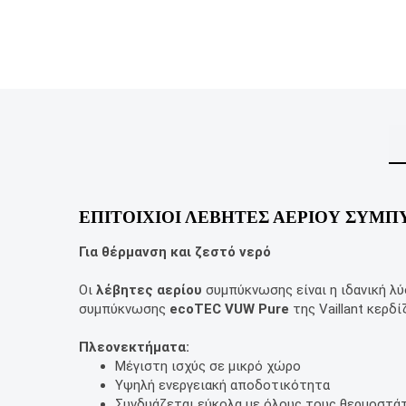
ΕΠΙΤΟΙXΙΟΙ ΛΕΒΗΤΕΣ ΑΕΡΙΟΥ ΣΥΜΠΥ
Για θέρμανση και ζεστό νερό
Οι
λέβητες αερίου
συμπύκνωσης είναι η ιδανική λύ
συμπύκνωσης
ecoTEC VUW Pure
της Vaillant κερδ
Πλεονεκτήματα:
Μέγιστη ισχύς σε μικρό χώρο
Υψηλή ενεργειακή αποδοτικότητα
Συνδυάζεται εύκολα με όλους τους θερμοστάτε