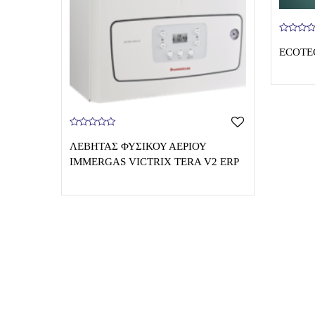
0
o
ECOTE
u
t
o
f
5
0
o
ΛΕΒΗΤΑΣ ΦΥΣΙΚΟΥ ΑΕΡΙΟΥ
u
t
IMMERGAS VICTRIX TERA V2 ERP
o
f
5