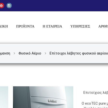
ΧΙΚΗ
ΠΡΟΪΌΝΤΑ
Η ΕΤΑΙΡΕΙΑ
ΥΠΗΡΕΣΊΕΣ
ΆΡΘΡ
ρμανση
Φυσικό Αέριο
Επίτοιχοι λέβητες φυσικού αερίου
Επιτοίχιος λέ
Ο ecoTEC pure μ