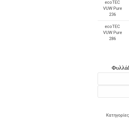
ecoTEC
VUW Pure
236
ecoTEC
VUW Pure
286
Φυλλάδ
Κατηγορίες