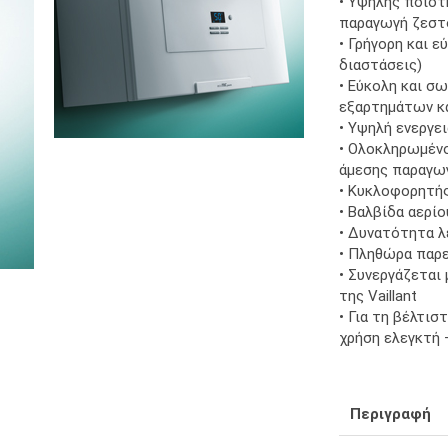
• Υψηλής ποιότ
παραγωγή ζεστ
• Γρήγορη και 
διαστάσεις)
• Εύκολη και σ
εξαρτημάτων κ
• Υψηλή ενεργε
• Ολοκληρωμένο
άμεσης παραγωγ
• Κυκλοφορητής
• Βαλβίδα αερί
• Δυνατότητα λ
• Πληθώρα παρ
• Συνεργάζεται
της Vaillant
• Για τη βέλτισ
χρήση ελεγκτή –
Περιγραφή