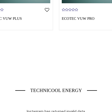
0
o
C VUW PLUS
ECOTEC VUW PRO
u
t
o
f
5
TECHNICOOL ENERGY
Instagram has returned invalid data.