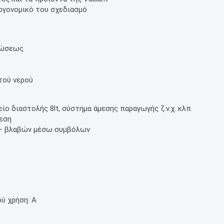
εργονομικό του σχεδιασμό
κνώσεως
στού νερού
ο διαστολής 8lt, σύστημα άμεσης παραγωγής ζ.ν.χ. κλπ
δεση
υ – βλαβών μέσω συμβόλων
ύ χρήση: Α