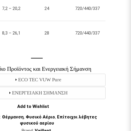
7,2 – 20,2
24
720/440/337
8,3 – 26,1
28
720/440/337
ιο Προϊόντος και Ενεργειακή Σήμανση
ECO TEC VUW Pure
ΕΝΕΡΓΕΙΑΚΗ ΣΗΜΑΝΣΗ
Add to Wishlist
:
Θέρμανση
,
Φυσικό Αέριο
,
Επίτοιχοι λέβητες
φυσικού αερίου
Brand:
Vaillant
.