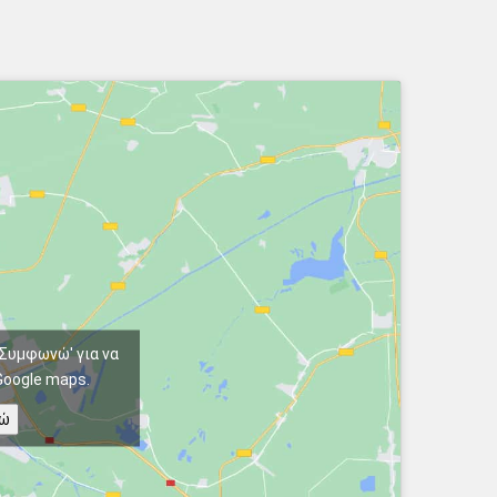
'Συμφωνώ' για να
Google maps.
ώ