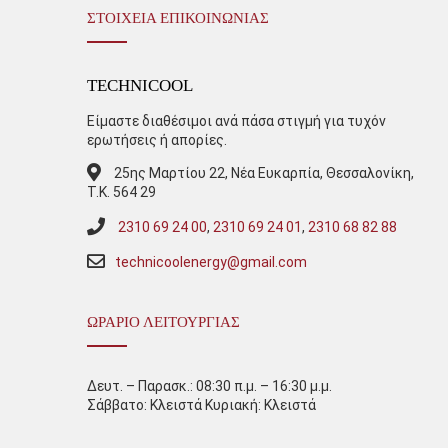
ΣΤΟΙΧΕΙΑ ΕΠΙΚΟΙΝΩΝΙΑΣ
TECHNICOOL
Είμαστε διαθέσιμοι ανά πάσα στιγμή για τυχόν
ερωτήσεις ή απορίες.
25ης Μαρτίου 22, Νέα Ευκαρπία, Θεσσαλονίκη,
Τ.Κ. 564 29
2310 69 24 00
,
2310 69 24 01
,
2310 68 82 88
technicoolenergy@gmail.com
ΩΡΆΡΙΟ ΛΕΙΤΟΥΡΓΊΑΣ
Δευτ. – Παρασκ.: 08:30 π.μ. – 16:30 μ.μ.
Σάββατο: Κλειστά Κυριακή: Κλειστά