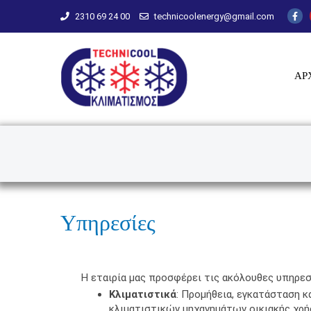
Skip to main content
2310 69 24 00
technicoolenergy@gmail.com
Technicool
ΑΡ
Υπηρεσίες
Η εταιρία μας προσφέρει τις ακόλουθες υπηρεσ
Κλιματιστικά
: Προμήθεια, εγκατάσταση κ
κλιματιστικών μηχανημάτων οικιακής χρή