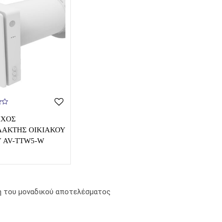
ΙΧΟΣ
ΆΚΤΗΣ ΟΙΚΙΑΚΟΎ
 AV-TTW5-W
η του μοναδικού αποτελέσματος