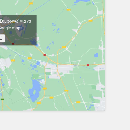
'Συμφωνώ' για να
Google maps.
ώ
Διαχείριση Συγκατάθεσης
χουμε την καλύτερη εμπειρία, χρησιμοποιούμε τεχνολογίες όπως cookies
οθήκευση ή/και την πρόσβαση σε πληροφορίες συσκευών. Η συγκατάθεση
 λόγω τεχνολογίες θα μας επιτρέψει να επεξεργαστούμε δεδομένα
 χαρακτήρα, όπως συμπεριφορά περιήγησης ή μοναδικά αναγνωριστικά
ον ιστότοπο. Η μη συγκατάθεση ή η ανάκληση της συγκατάθεσης, μπορεί