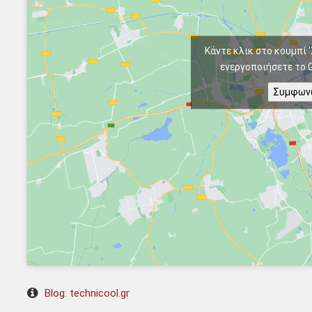
Κάντε κλικ στο κουμπί 
ενεργοποιήσετε το 
Συμφων
Για να παρέ
για την απ
για τις εν
Blog: technicool.gr
προσωπικού
σε αυτόν τ