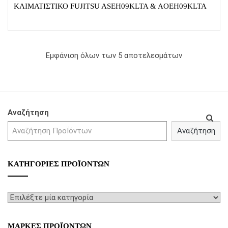
o
ΚΛΙΜΑΤΙΣΤΙΚΌ FUJITSU ASEH09KLTA & AOEH09KLTA
u
t
o
f
5
Εμφάνιση όλων των 5 αποτελεσμάτων
Αναζήτηση
Αναζήτηση
ΚΑΤΗΓΟΡΊΕΣ ΠΡΟΪΌΝΤΩΝ
ΜΑΡΚΕΣ ΠΡΟΪΟΝΤΩΝ