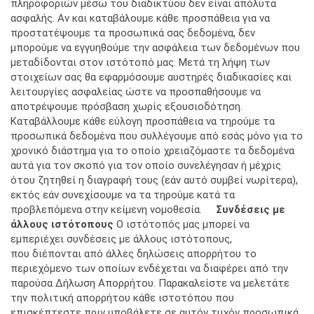
πληροφοριών μέσω του διαδικτύου δεν είναι απόλυτα
ασφαλής. Αν και καταβάλουμε κάθε προσπάθεια για να
προστατέψουμε τα προσωπικά σας δεδομένα, δεν
μπορούμε να εγγυηθούμε την ασφάλεια των δεδομένων που
μεταδίδονται στον ιστότοπό μας. Μετά τη λήψη των
στοιχείων σας θα εφαρμόσουμε αυστηρές διαδικασίες και
λειτουργίες ασφαλείας ώστε να προσπαθήσουμε να
αποτρέψουμε πρόσβαση χωρίς εξουσιοδότηση.
Καταβάλλουμε κάθε εύλογη προσπάθεια να τηρούμε τα
προσωπικά δεδομένα που συλλέγουμε από εσάς μόνο για το
χρονικό διάστημα για το οποίο χρειαζόμαστε τα δεδομένα
αυτά για τον σκοπό για τον οποίο συνελέγησαν ή μέχρις
ότου ζητηθεί η διαγραφή τους (εάν αυτό συμβεί νωρίτερα),
εκτός εάν συνεχίσουμε να τα τηρούμε κατά τα
προβλεπόμενα στην κείμενη νομοθεσία.
Συνδέσεις με
άλλους
ιστότοπους
Ο ιστότοπός μας μπορεί να
εμπεριέχει συνδέσεις με άλλους ιστότοπους,
που διέπονται από άλλες δηλώσεις απορρήτου το
περιεχόμενο των οποίων ενδέχεται να διαφέρει από την
παρούσα Δήλωση Απορρήτου. Παρακαλείστε να μελετάτε
την πολιτική απορρήτου κάθε ιστοτόπου που
επισκέπτεστε πριν υποβάλετε σε αυτόν τυχόν προσωπικά