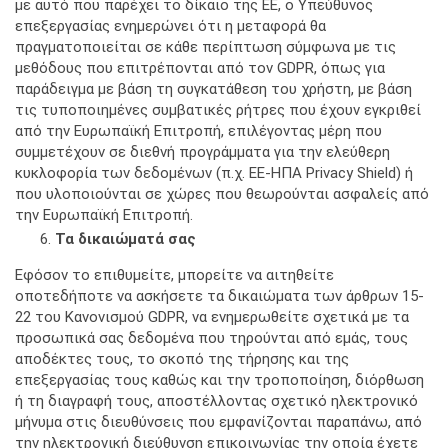
με αυτό που παρέχει το δίκαιο της ΕΕ, ο Υπεύθυνος
επεξεργασίας ενημερώνει ότι η μεταφορά θα
πραγματοποιείται σε κάθε περίπτωση σύμφωνα με τις
μεθόδους που επιτρέπονται από τον GDPR, όπως για
παράδειγμα με βάση τη συγκατάθεση του χρήστη, με βάση
τις τυποποιημένες συμβατικές ρήτρες που έχουν εγκριθεί
από την Ευρωπαϊκή Επιτροπή, επιλέγοντας μέρη που
συμμετέχουν σε διεθνή προγράμματα για την ελεύθερη
κυκλοφορία των δεδομένων (π.χ. ΕΕ-ΗΠΑ Privacy Shield) ή
που υλοποιούνται σε χώρες που θεωρούνται ασφαλείς από
την Ευρωπαϊκή Επιτροπή.
Τα δικαιώματά σας
Εφόσον το επιθυμείτε, μπορείτε να αιτηθείτε
οποτεδήποτε να ασκήσετε τα δικαιώματα των άρθρων 15-
22 του Κανονισμού GDPR, να ενημερωθείτε σχετικά με τα
προσωπικά σας δεδομένα που τηρούνται από εμάς, τους
αποδέκτες τους, το σκοπό της τήρησης και της
επεξεργασίας τους καθώς και την τροποποίηση, διόρθωση
ή τη διαγραφή τους, αποστέλλοντας σχετικό ηλεκτρονικό
μήνυμα στις διευθύνσεις που εμφανίζονται παραπάνω, από
την ηλεκτρονική διεύθυνση επικοινωνίας την οποία έχετε