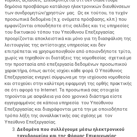
νομικές αξιώσεις. Διευκρινίζεται ότι δεν διαθέτoυμε
δημόσια προσβάσιμο κατάλογο ηλεκτρονικών διευθύνσεων
των συνδρομητών/χρηστών μας. Ως εκ τούτου, τα τυχόν
προσωπικά δεδομένα (π.χ. ονόματα πρόσβασης, κλπ.) που
εμφανίζονται οπουδήποτε στις σελίδες και τις υπηρεσίες
του δικτυακού τόπου του Υπεύθυνου Επεξεργασίας
προορίζονται αποκλειστικά και μόνο για τη διασφάλιση της
λειτουργίας της αντίστοιχης υπηρεσίας και δεν
επιτρέπεται να χρησιμοποιηθούν από οποιονδήποτε τρίτο,
χωρίς να τηρηθούν οι διατάξεις της νομοθεσίας σχετικά με
την προστασία από επεξεργασία δεδομένων προσωπικού
χαρακτήρα, όπως αυτός ισχύει κάθε φορά. Ο Υπεύθυνος
Επεξεργασίας ενεργεί σύμφωνα με την ισχύουσα νομοθεσία
και στοχεύει στην καλύτερη εφαρμογή της ορθής πρακτικής
σε ότι αφορά το Internet. Τα προσωπικά σας στοιχεία
τηρούνται με ασφάλεια για όσο χρονικό διάστημα είστε
εγγεγραμμένος σε κάποια υπηρεσία του Υπεύθυνου
Επεξεργασίας και διαγράφονται μετά την με οποιοδήποτε
τρόπο λήξη της συναλλακτικής σας σχέσης με τον
Υπεύθυνο Επεξεργασίας.
Δεδομένα που συλλέγουμε μέσω ηλεκτρονικού
ταχυδρομείου και της Φόρμας Επικοινωνίας