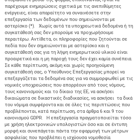
παρέχουμε ενημερώσεις σχετικά με τις ανεπιθύμητες
ενέργειες, είναι απαραίτητο να συναινέσετε στην
επεξεργασία των δεδομένων που σημειώνονται με
αστερίσκο (*). Χωρίς αυτά τα υποχρεωτικά δεδομένα ή τη
συγκατάθεσή σας δεν μπορούμε να προχωρήσουμε
περαιτέρω. Αντίθετα, οι πληροφορίες που ζητούνται σε
πεδία που δεν σημειώνονται με αστερίσκο και η
συγκατάθεσή σας για τη λήψη ενημερωτικού υλικού είναι
προαιρετικά και η μη παροχή τους δεν έχει καμία συνέπεια.
Σε κάθε περίπτωση, ακόμη και χωρίς προηγούμενη
συγκατάθεσή σας, ο Υπεύθυνος Επεξεργασίας μπορεί να
επεξεργάζεται τα δεδομένα σας για να συμμορφωθεί με τις
νομικές υποχρεώσεις που απορρέουν από τους νόμους,
τους κανονισμούς και το δίκαιο της ΕΕ, να ασκήσει
δικαιώματα σε δικαστικές διαδικασίες, να ασκήσει τα δικά
του νόμιμα συμφέροντα και σε όλες τις περιπτώσεις που
προβλέπονται, κατά περίπτωση, στα άρθρα 6 και 9 του
κανονισμού GDPR. Η επεξεργασία πραγματοποιείται τόσο
με χρήση ηλεκτρονικών υπολογιστών όσο και σε έντυπη
μορφή και συνεπάγεται πάντα την εφαρμογή των μέτρων
ασφαλείας που προβλέπει η ισχύουσα νομοθεσία.