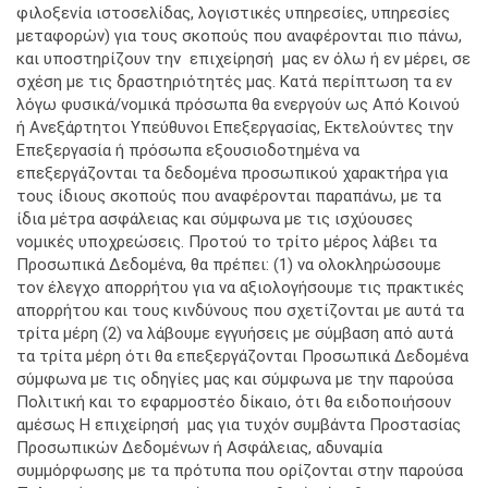
φιλοξενία ιστοσελίδας, λογιστικές υπηρεσίες, υπηρεσίες
μεταφορών) για τους σκοπούς που αναφέρονται πιο πάνω,
και υποστηρίζουν την επιχείρησή μας εν όλω ή εν μέρει, σε
σχέση με τις δραστηριότητές μας. Κατά περίπτωση τα εν
λόγω φυσικά/νομικά πρόσωπα θα ενεργούν ως Από Κοινού
ή Ανεξάρτητοι Υπεύθυνοι Επεξεργασίας, Εκτελούντες την
Επεξεργασία ή πρόσωπα εξουσιοδοτημένα να
επεξεργάζονται τα δεδομένα προσωπικού χαρακτήρα για
τους ίδιους σκοπούς που αναφέρονται παραπάνω, με τα
ίδια μέτρα ασφάλειας και σύμφωνα με τις ισχύουσες
νομικές υποχρεώσεις. Προτού το τρίτο μέρος λάβει τα
Προσωπικά Δεδομένα, θα πρέπει: (1) να ολοκληρώσουμε
τον έλεγχο απορρήτου για να αξιολογήσουμε τις πρακτικές
απορρήτου και τους κινδύνους που σχετίζονται με αυτά τα
τρίτα μέρη (2) να λάβουμε εγγυήσεις με σύμβαση από αυτά
τα τρίτα μέρη ότι θα επεξεργάζονται Προσωπικά Δεδομένα
σύμφωνα με τις οδηγίες μας και σύμφωνα με την παρούσα
Πολιτική και το εφαρμοστέο δίκαιο, ότι θα ειδοποιήσουν
αμέσως Η επιχείρησή μας για τυχόν συμβάντα Προστασίας
Προσωπικών Δεδομένων ή Ασφάλειας, αδυναμία
συμμόρφωσης με τα πρότυπα που ορίζονται στην παρούσα