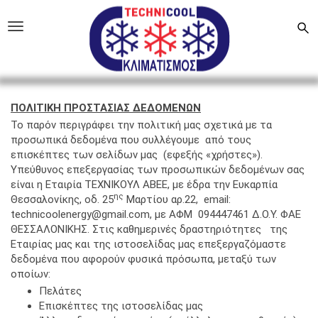
Skip to main content
Technicool
Toggle navigation
ΠΟΛΙΤΙΚΗ ΠΡΟΣΤΑΣΙΑΣ ΔΕΔΟΜΕΝΩΝ
To παρόν περιγράφει την πολιτική μας σχετικά με τα
προσωπικά δεδομένα που συλλέγουμε από τους
επισκέπτες των σελίδων μας (εφεξής «χρήστες»).
Υπεύθυνος επεξεργασίας των προσωπικών δεδομένων σας
είναι η Εταιρία ΤΕΧΝΙΚΟΥΛ ΑΒΕΕ, με έδρα την Ευκαρπία
ης
Θεσσαλονίκης, οδ. 25
Μαρτίου αρ.22, email:
technicoolenergy@gmail.com, με ΑΦΜ 094447461 Δ.Ο.Υ. ΦΑΕ
ΘΕΣΣΑΛOΝΙΚΗΣ. Στις καθημερινές δραστηριότητες της
Εταιρίας μας και της ιστοσελίδας μας επεξεργαζόμαστε
δεδομένα που αφορούν φυσικά πρόσωπα, μεταξύ των
οποίων:
Πελάτες
Επισκέπτες της ιστοσελίδας μας