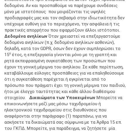
δεδομένα. Αν και προσπαθούμε να παρέχουμε συνδέσεις
μόνο με ιστοτόπους που μοιράζονται τις υψηλές
προδιαγραφές μας και τον σεβασμό στην ιδιωτικότητα δεν
υπέχουμε ευθύνη για το περιεχόμενο, την ασφάλεια ή τις
πρακτικές απορρήτου που εφαρμόζουν άλλοι ιστότοποι.
Δεδομένα ανηλίκων
Όταν χρειαστεί να επεξεργαστούμε
δεδομένα ανηλίκων (π.χ. δεδομένα ανηλίκων ασθενών),
δηλαδή, κατά τον GDPR, όσων δεν έχουν συμπληρώσει το
ο
15
έτος, η επεξεργασία γίνονται μόνο με τη γραπτή και
ρητά εκπεφρασμένη συγκατάθεση των προσώπων που
έχουν τη γονική μέριμνα του ανηλίκου. Σε κάθε περίπτωση,
καταβάλλουμε εύλογες προσπάθειες για να επαληθεύσουμε
ότι η συγκατάθεση παρέχεται ή εγκρίνεται από το
πρόσωπο που πράγματι έχει τη γονική μέριμνα του παιδιού,
ήτοι με έλεγχο ταυτότητας και κάθε άλλου διαθέσιμου
στοιχείου.
Δικαιώματα των Υποκειμένων
Μπορείτε να
επικοινωνήσετε μαζί μας μέσω ταχυδρομείου ή
ηλεκτρονικού ταχυδρομείου στις διευθύνσεις που
αναφέρονται στην παράγραφο (1) παραπάνω, για να
ασκήσετε τα δικαιώματά σας σύμφωνα με τα Άρθρα 15 επ.
του ΓΚΠΔ. Μπορείτε, για παράδειγμα, να ζητήσετε μία