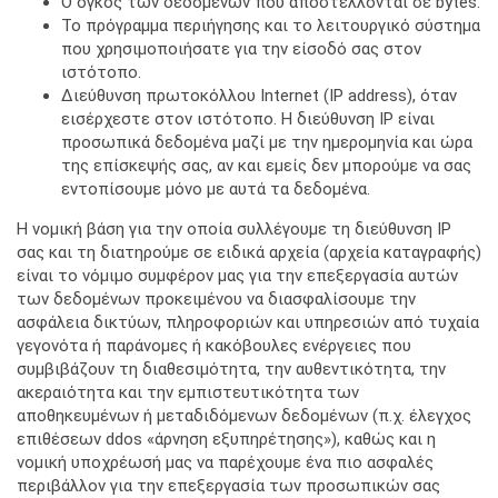
Ο όγκος των δεδομένων που αποστέλλονται σε bytes.
Το πρόγραμμα περιήγησης και το λειτουργικό σύστημα
που χρησιμοποιήσατε για την είσοδό σας στον
ιστότοπο.
Διεύθυνση πρωτοκόλλου Internet (IP address), όταν
εισέρχεστε στον ιστότοπο. Η διεύθυνση IP είναι
προσωπικά δεδομένα μαζί με την ημερομηνία και ώρα
της επίσκεψής σας, αν και εμείς δεν μπορούμε να σας
εντοπίσουμε μόνο με αυτά τα δεδομένα.
Η νομική βάση για την οποία συλλέγουμε τη διεύθυνση IP
σας και τη διατηρούμε σε ειδικά αρχεία (αρχεία καταγραφής)
είναι το νόμιμο συμφέρον μας για την επεξεργασία αυτών
των δεδομένων προκειμένου να διασφαλίσουμε την
ασφάλεια δικτύων, πληροφοριών και υπηρεσιών από τυχαία
γεγονότα ή παράνομες ή κακόβουλες ενέργειες που
συμβιβάζουν τη διαθεσιμότητα, την αυθεντικότητα, την
ακεραιότητα και την εμπιστευτικότητα των
αποθηκευμένων ή μεταδιδόμενων δεδομένων (π.χ. έλεγχος
επιθέσεων ddos «άρνηση εξυπηρέτησης»), καθώς και η
νομική υποχρέωσή μας να παρέχουμε ένα πιο ασφαλές
περιβάλλον για την επεξεργασία των προσωπικών σας