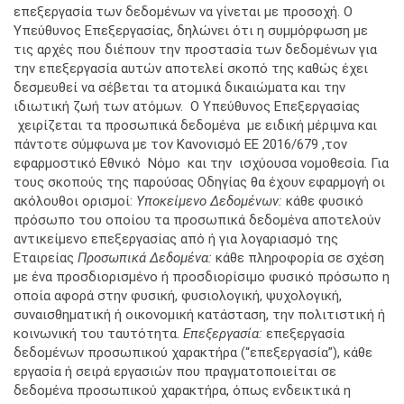
επεξεργασία των δεδομένων να γίνεται με προσοχή. Ο
Υπεύθυνος Επεξεργασίας, δηλώνει ότι η συμμόρφωση με
τις αρχές που διέπουν την προστασία των δεδομένων για
την επεξεργασία αυτών αποτελεί σκοπό της καθώς έχει
δεσμευθεί να σέβεται τα ατομικά δικαιώματα και την
ιδιωτική ζωή των ατόμων. Ο Υπεύθυνος Επεξεργασίας
χειρίζεται τα προσωπικά δεδομένα με ειδική μέριμνα και
πάντοτε σύμφωνα με τον Κανονισμό ΕΕ 2016/679 ,τον
εφαρμοστικό Εθνικό Νόμο και την ισχύουσα νομοθεσία. Για
τους σκοπούς της παρούσας Οδηγίας θα έχουν εφαρμογή οι
ακόλουθοι ορισμοί:
Υποκείμενο Δεδομένων:
κάθε φυσικό
πρόσωπο του οποίου τα προσωπικά δεδομένα αποτελούν
αντικείμενο επεξεργασίας από ή για λογαριασμό της
Εταιρείας
Προσωπικά Δεδομένα:
κάθε πληροφορία σε σχέση
με ένα προσδιορισμένο ή προσδιορίσιμο φυσικό πρόσωπο η
οποία αφορά στην φυσική, φυσιολογική, ψυχολογική,
συναισθηματική ή οικονομική κατάσταση, την πολιτιστική ή
κοινωνική του ταυτότητα.
Επεξεργασία:
επεξεργασία
δεδομένων προσωπικού χαρακτήρα (“επεξεργασία”), κάθε
εργασία ή σειρά εργασιών που πραγματοποιείται σε
δεδομένα προσωπικού χαρακτήρα, όπως ενδεικτικά η