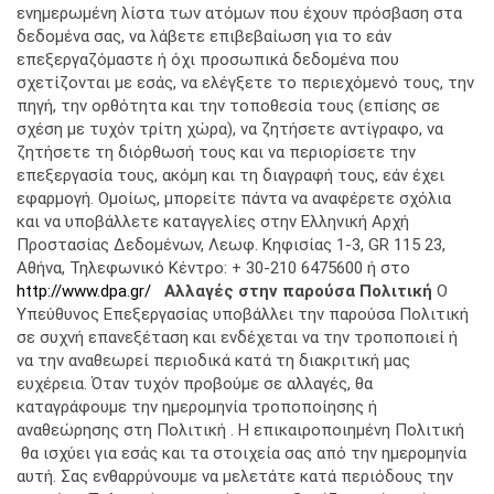
ενημερωμένη λίστα των ατόμων που έχουν πρόσβαση στα
δεδομένα σας, να λάβετε επιβεβαίωση για το εάν
επεξεργαζόμαστε ή όχι προσωπικά δεδομένα που
σχετίζονται με εσάς, να ελέγξετε το περιεχόμενό τους, την
πηγή, την ορθότητα και την τοποθεσία τους (επίσης σε
σχέση με τυχόν τρίτη χώρα), να ζητήσετε αντίγραφο, να
ζητήσετε τη διόρθωσή τους και να περιορίσετε την
επεξεργασία τους, ακόμη και τη διαγραφή τους, εάν έχει
εφαρμογή. Ομοίως, μπορείτε πάντα να αναφέρετε σχόλια
και να υποβάλλετε καταγγελίες στην Ελληνική Αρχή
Προστασίας Δεδομένων, Λεωφ. Κηφισίας 1-3, GR 115 23,
Αθήνα, Τηλεφωνικό Κέντρο: + 30-210 6475600 ή στο
http://www.dpa.gr/
Αλλαγές στην παρούσα Πολιτική
Ο
Υπεύθυνος Επεξεργασίας υποβάλλει την παρούσα Πολιτική
σε συχνή επανεξέταση και ενδέχεται να την τροποποιεί ή
να την αναθεωρεί περιοδικά κατά τη διακριτική μας
ευχέρεια. Όταν τυχόν προβούμε σε αλλαγές, θα
καταγράφουμε την ημερομηνία τροποποίησης ή
αναθεώρησης στη Πολιτική . Η επικαιροποιημένη Πολιτική
θα ισχύει για εσάς και τα στοιχεία σας από την ημερομηνία
αυτή. Σας ενθαρρύνουμε να μελετάτε κατά περιόδους την