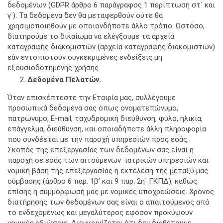
δεδομένων (GDPR άρθρο 6 παράγραφος 1 περίπτωση στ΄ και
γ΄). Τα δεδομένα δεν θα μεταφερθούν ούτε θα
χρησιμοποιηθούν με οποιονδήποτε άλλο τρόπο. Ωστόσο,
διατηρούμε το δικαίωμα να ελέγξουμε τα αρχεία
καταγραφής διακομιστών (αρχεία καταγραφής διακομιστών)
εάν εντοπιστούν συγκεκριμένες ενδείξεις μη
εξουσιοδοτημένης χρήσης.
Δεδομένα Πελατών.
Όταν επισκέπτεστε την Εταιρία μας, συλλέγουμε
προσωπικά δεδομένα σας όπως ονοματεπώνυμο,
πατρώνυμο, Ε-mail, ταχυδρομική διεύθυνση, φύλο, ηλικία,
επάγγελμα, διεύθυνση, και οποιαδήποτε άλλη πληροφορία
που συνδέεται με την παροχή υπηρεσιών προς εσάς.
Σκοπός της επεξεργασίας των δεδομένων σας είναι η
παροχή σε εσάς των αιτούμενων ιατρικών υπηρεσιών και
νομική βάση της επεξεργασίας η εκτέλεση της μεταξύ μας
σύμβασης (άρθρο 6 παρ. 1β’ και 9 παρ. 2η΄ ΓΚΠΔ), καθώς
επίσης η συμμόρφωσή μας με νομικές υποχρεώσεις. Χρόνος
διατήρησης των δεδομένων σας είναι ο απαιτούμενος από
το ενδεχομένως και μεγαλύτερος εφόσον προκύψουν