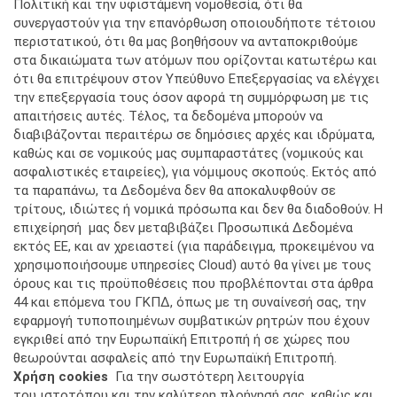
Πολιτική και την υφιστάμενη νομοθεσία, ότι θα
συνεργαστούν για την επανόρθωση οποιουδήποτε τέτοιου
περιστατικού, ότι θα μας βοηθήσουν να ανταποκριθούμε
στα δικαιώματα των ατόμων που ορίζονται κατωτέρω και
ότι θα επιτρέψουν στoν Υπεύθυνο Επεξεργασίας να ελέγχει
την επεξεργασία τους όσον αφορά τη συμμόρφωση με τις
απαιτήσεις αυτές. Τέλος, τα δεδομένα μπορούν να
διαβιβάζονται περαιτέρω σε δημόσιες αρχές και ιδρύματα,
καθώς και σε νομικούς μας συμπαραστάτες (νομικούς και
ασφαλιστικές εταιρείες), για νόμιμους σκοπούς. Εκτός από
τα παραπάνω, τα Δεδομένα δεν θα αποκαλυφθούν σε
τρίτους, ιδιώτες ή νομικά πρόσωπα και δεν θα διαδοθούν. Η
επιχείρησή μας δεν μεταβιβάζει Προσωπικά Δεδομένα
εκτός ΕΕ, και αν χρειαστεί (για παράδειγμα, προκειμένου να
χρησιμοποιήσουμε υπηρεσίες Cloud) αυτό θα γίνει με τους
όρους και τις προϋποθέσεις που προβλέπονται στα άρθρα
44 και επόμενα του ΓΚΠΔ, όπως με τη συναίνεσή σας, την
εφαρμογή τυποποιημένων συμβατικών ρητρών που έχουν
εγκριθεί από την Ευρωπαϊκή Επιτροπή ή σε χώρες που
θεωρούνται ασφαλείς από την Ευρωπαϊκή Επιτροπή.
Χρήση
cookies
Για την σωστότερη λειτουργία
του ιστοτόπου και την καλύτερη πλοήγησή σας, καθώς και