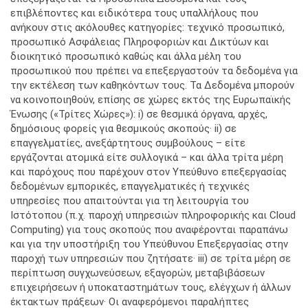
επιβλέποντες και ειδικότερα τους υπαλλήλους που
ανήκουν στις ακόλουθες κατηγορίες: τεχνικό προσωπικό,
προσωπικό Ασφάλειας Πληροφοριών και Δικτύων και
διοικητικό προσωπικό καθώς και άλλα μέλη του
προσωπικού που πρέπει να επεξεργαστούν τα δεδομένα για
την εκτέλεση των καθηκόντων τους. Τα Δεδομένα μπορούν
να κοινοποιηθούν, επίσης σε χώρες εκτός της Ευρωπαϊκής
Ένωσης («Τρίτες Χώρες»): i) σε θεσμικά όργανα, αρχές,
δημόσιους φορείς για θεσμικούς σκοπούς· ii) σε
επαγγελματίες, ανεξάρτητους συμβούλους – είτε
εργάζονται ατομικά είτε συλλογικά – και άλλα τρίτα μέρη
και παρόχους που παρέχουν στον Υπεύθυνο επεξεργασίας
δεδομένων εμπορικές, επαγγελματικές ή τεχνικές
υπηρεσίες που απαιτούνται για τη λειτουργία του
Ιστότοπου (π.χ. παροχή υπηρεσιών πληροφορικής και Cloud
Computing) για τους σκοπούς που αναφέρονται παραπάνω
και για την υποστήριξη του Υπεύθυνου Επεξεργασίας στην
παροχή των υπηρεσιών που ζητήσατε· iii) σε τρίτα μέρη σε
περίπτωση συγχωνεύσεων, εξαγορών, μεταβιβάσεων
επιχειρήσεων ή υποκαταστημάτων τους, ελέγχων ή άλλων
έκτακτων πράξεων· Οι αναφερόμενοι παραλήπτες