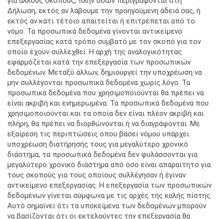
για άλλους σκοπούς, πλην όσων περιγράφονται στη
Δήλωση, εκτός αν λάβουμε την προηγούμενη άδειά σας, ή
εκτός αν κάτι τέτοιο απαιτείται ή επιτρέπεται από το
νόμο. Τα προσωπικά δεδομένα γίνονται αντικείμενο
επεξεργασίας κατά τρόπο συμβατό με τον σκοπό για τον
οποίο έχουν συλλεχθεί. Η αρχή της αναλογικότητας
εφαρμόζεται κατά την επεξεργασία των προσωπικών
δεδομένων. Μεταξύ άλλων, δημιουργεί την υποχρέωση να
μην συλλέγονται προσωπικά δεδομένα χωρίς λόγο. Τα
προσωπικά δεδομένα που χρησιμοποιούνται θα πρέπει να
είναι ακριβή και ενημερωμένα. Τα προσωπικά δεδομένα που
χρησιμοποιούνται και τα οποία δεν είναι πλέον ακριβή και
πλήρη, θα πρέπει να διορθώνονται ή να διαγράφονται. Με
εξαίρεση τις περιπτώσεις όπου βάσει νόμου υπάρχει
υποχρέωση διατήρησής τους για μεγαλύτερο χρονικό
διάστημα, τα προσωπικά δεδομένα δεν φυλάσσονται για
μεγαλύτερο χρονικό διάστημα από όσο είναι απαραίτητο για
τους σκοπούς για τους οποίους συλλέγησαν ή έγιναν
αντικείμενο επεξεργασίας. Η επεξεργασία των προσωπικών
δεδομένων γίνεται σύμφωνα με τις αρχές της καλής πίστης.
Αυτό σημαίνει ότι τα υποκείμενα των δεδομένων μπορούν
να βασίζονται ότι οι εκτελούντες την επεξεργασία θα