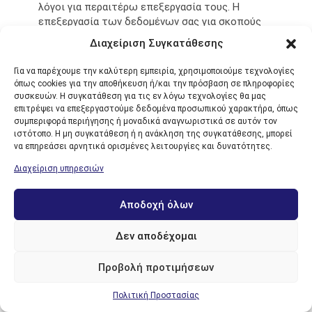
λόγοι για περαιτέρω επεξεργασία τους. Η
επεξεργασία των δεδομένων σας για σκοπούς
διαφήμισης δεν συνιστά νόμιμο λόγο.
Διαχείριση Συγκατάθεσης
Για να παρέχουμε την καλύτερη εμπειρία, χρησιμοποιούμε τεχνολογίες
Ασφάλεια των Προσωπικών Δεδομένων
όπως cookies για την αποθήκευση ή/και την πρόσβαση σε πληροφορίες
συσκευών. Η συγκατάθεση για τις εν λόγω τεχνολογίες θα μας
O Yπεύθυνος Επεξεργασίας εφαρμόζει συγκεκριμένες
επιτρέψει να επεξεργαστούμε δεδομένα προσωπικού χαρακτήρα, όπως
διαδικασίες τεχνικής και οργανωτικής ασφαλείας,
συμπεριφορά περιήγησης ή μοναδικά αναγνωριστικά σε αυτόν τον
προκειμένου να προστατεύει τα προσωπικά δεδομένα και
ιστότοπο. Η μη συγκατάθεση ή η ανάκληση της συγκατάθεσης, μπορεί
πληροφορίες από απώλεια, κακή χρήση, μεταβολή ή
να επηρεάσει αρνητικά ορισμένες λειτουργίες και δυνατότητες.
καταστροφή. Οι συνεργάτες μας που μας υποστηρίζουν στη
Διαχείριση υπηρεσιών
λειτουργία αυτού του διαδικτυακού τόπου επίσης
συμμορφώνονται με αυτές τις διατάξεις. Ο Υπεύθυνος
Αποδοχή όλων
Επεξεργασίας καταβάλλει κάθε εύλογη προσπάθεια να τηρεί
τα προσωπικά δεδομένα που συλλέγονται μόνο για το
χρονικό διάστημα για το οποίο χρειάζεται τα δεδομένα
Δεν αποδέχομαι
αυτά για τον σκοπό για τον οποίο συνελέγησαν ή μέχρις
ότου ζητηθεί η διαγραφή τους (εάν αυτό συμβεί νωρίτερα),
Προβολή προτιμήσεων
εκτός εάν συνεχίσει να τα τηρεί κατά τα προβλεπόμενα
στην κείμενη νομοθεσία.
Πολιτική Προστασίας
Αναθεωρήσεις της Δήλωσης