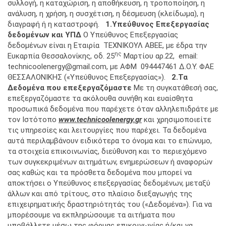
συλλογή, η καταχώριση, η αποθήκευση, η τροποποίηση, η
ανάλυση, η χρήση, η συσχέτιση, η δέσμευση (κλείδωμα), η
διαγραφή ή η καταστροφή.
1.Υπεύθυνος Επεξεργασίας
δεδομένων και ΥΠΔ
Ο Υπεύθυνος Επεξεργασίας
δεδομένων είναι η Εταιρία ΤΕΧΝΙΚΟΥΛ ΑΒΕΕ, με έδρα την
ης
Ευκαρπία Θεσσαλονίκης, οδ. 25
Μαρτίου αρ.22, email:
technicoolenergy@gmail.com, με ΑΦΜ 094447461 Δ.Ο.Υ. ΦΑΕ
ΘΕΣΣΑΛOΝΙΚΗΣ («Υπεύθυνος Επεξεργασίας»).
2.Τα
Δεδομένα που επεξεργαζόμαστε
Με τη συγκατάθεσή σας,
επεξεργαζόμαστε τα ακόλουθα συνήθη και ευαίσθητα
προσωπικά δεδομένα που παρέχετε όταν αλληλεπιδράτε με
τον Ιστότοπο
www
.
technicoolenergy
.
gr
και χρησιμοποιείτε
τις υπηρεσίες και λειτουργίες που παρέχει. Τα δεδομένα
αυτά περιλαμβάνουν ειδικότερα το όνομα και το επώνυμο,
τα στοιχεία επικοινωνίας, διεύθυνση και το περιεχόμενο
των συγκεκριμένων αιτημάτων, ενημερώσεων ή αναφορών
σας καθώς και τα πρόσθετα δεδομένα που μπορεί να
αποκτήσει ο Υπεύθυνος επεξεργασίας δεδομένων, μεταξύ
άλλων και από τρίτους, στο πλαίσιο διεξαγωγής της
επιχειρηματικής δραστηριότητάς του («Δεδομένα»). Για να
μπορέσουμε να εκπληρώσουμε τα αιτήματα που
υποβάλλετε μέσω της φόρμας επικοινωνίας ή/και να