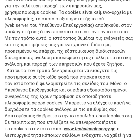
για την καλύτερη παροχή των υπηρεσιών μας,
χρησιμοποιούμε cookies. Τα cookies είναι κείμενο-αρχεία με
πληροφορίες, τα οποία ο εξυπηρετητής ιστού
(web server του Υπεύθυνου Επεξεργασίας) αποθηκεύει στον
υπολογιστή σας όταν επισκέπτεστε αυτόν τον ιστότοπο.
Με τον τρόπο αυτό, ο ιστότοπος θυμάται τις ενέργειές σας
και τις προτιμήσεις σας για ένα χρονικό διάστημα,
προκειμένου να υπάρχει πχ. εξατομίκευση διαδικτυακών
διαφημίσεων, ανάλυση επισκεψιμότητας ή άλλη στατιστική
ανάλυση, και παροχή των υπηρεσιών που έχετε ζητήσει
. Κατ’αυτό τον τρόπο δεν χρειάζεται να εισάγετε τις
προτιμήσεις αυτές κάθε φορά που επισκέπτεστε
τον ιστότοπο ή φυλλομετρείτε τις σελίδες του. Mόνο o
Yπεύθυνος Επεξεργασίας και οι ειδικά εξουσιοδοτημένοι
συνεργάτες της έχουν πρόσβαση σε οποιαδήποτε
πληροφορία αφορά cookies. Mπορείτε να ελέγχετε και/ή να
διαγράφετε τα cookies ανάλογα με τις επιθυμίες σας.
Λεπτομέρειες θα βρείτε στην ιστοσελίδα: aboutcookies.org.
Σε περίπτωση που επιλέξετε να απενεργοποιήσετε
τα cookies στον ιστοτόπο
www.
technicoolenergy
.gr
η
λειτουργικότητα κάποιων σελίδων ενδέχεται να χαθεί ή να