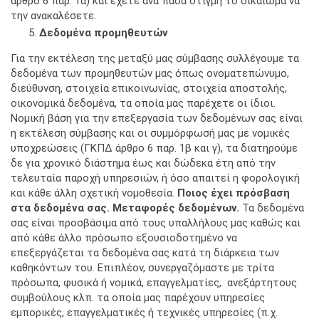
άρθρο 6 παρ. 1α) και έχετε ανά πάσα στιγμή το δικαίωμα να
την ανακαλέσετε.
Δεδομένα προμηθευτών
Για την εκτέλεση της μεταξύ μας σύμβασης συλλέγουμε τα
δεδομένα των προμηθευτών μας όπως ονοματεπώνυμο,
διεύθυνση, στοιχεία επικοινωνίας, στοιχεία αποστολής,
οικονομικά δεδομένα, τα οποία μας παρέχετε οι ίδιοι.
Νομική βάση για την επεξεργασία των δεδομένων σας είναι
η εκτέλεση σύμβασης και οι συμμόρφωσή μας με νομικές
υποχρεώσεις (ΓΚΠΔ άρθρο 6 παρ. 1β και γ), τα διατηρούμε
δε για χρονικό διάστημα έως και δώδεκα έτη από την
τελευταία παροχή υπηρεσιών, ή όσο απαιτεί η φορολογική
και κάθε άλλη σχετική νομοθεσία.
Ποιος έχει πρόσβαση
στα δεδομένα σας. Μεταφορές δεδομένων.
Τα δεδομένα
σας είναι προσβάσιμα από τους υπαλλήλους μας καθώς και
από κάθε άλλο πρόσωπο εξουσιοδοτημένο να
επεξεργάζεται τα δεδομένα σας κατά τη διάρκεια των
καθηκόντων του. Επιπλέον, συνεργαζόμαστε με τρίτα
πρόσωπα, φυσικά ή νομικά, επαγγελματίες, ανεξάρτητους
συμβούλους κλπ. τα οποία μας παρέχουν υπηρεσίες
εμπορικές, επαγγελματικές ή τεχνικές υπηρεσίες (π.χ.